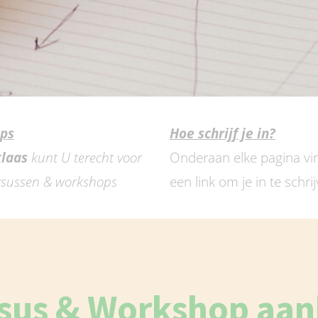
ops
Hoe schrijf je in?
klaas
kunt U terecht voor
Onderaan elke pagina vin
ursussen & workshops
een link om je in te schr
sus & Workshop aa