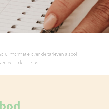
d u informatie over de tarieven alsook
ijven voor de cursus.
nbod