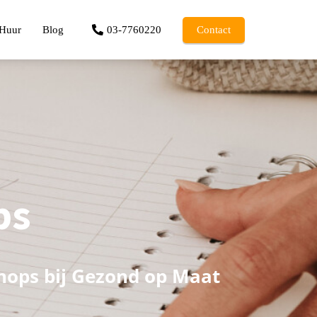
 Huur
Blog
03-7760220
Contact
ps
hops bij Gezond op Maat