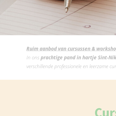
Ruim aanbod van cursussen & worksh
In ons
prachtige pand in hartje Sint-Ni
verschillende professionele en leerzame c
Cur