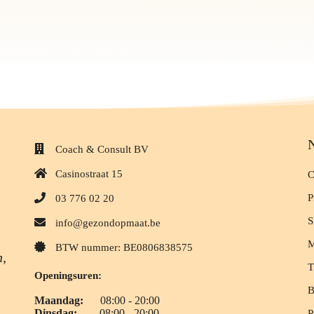
N
Coach & Consult BV
Casinostraat 15
C
P
03 776 02 20
S
info@gezondopmaat.be
M
BTW nummer: BE0806838575
n,
T
Openingsuren:
B
Maandag:
08:00 - 20:00
Dinsdag:
08:00 - 20:00
P