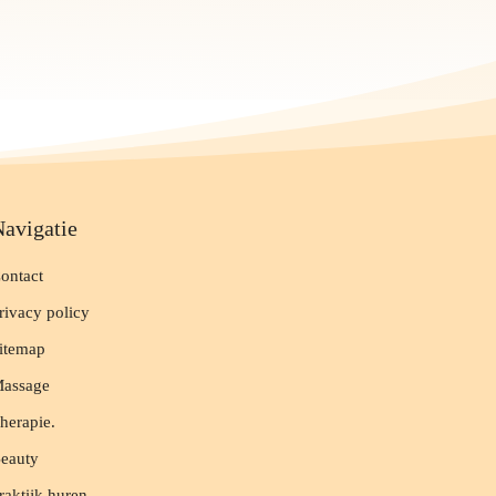
avigatie
ontact
rivacy policy
itemap
assage
herapie.
eauty
raktijk huren.